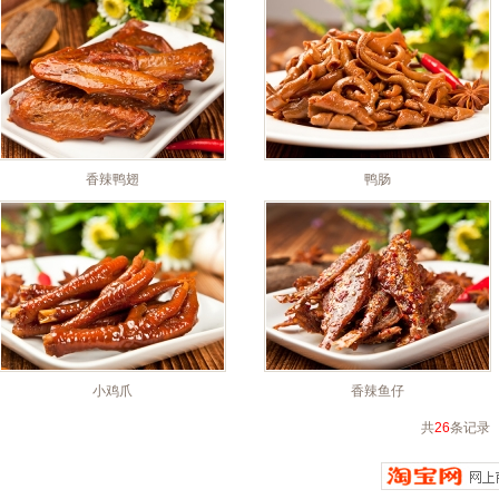
香辣鸭翅
鸭肠
小鸡爪
香辣鱼仔
共
26
条记录