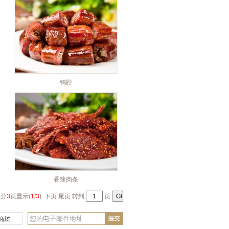
鸭脖
香辣肉条
 分
3
页显示(
1
/
3
)
下页
尾页
转到
页