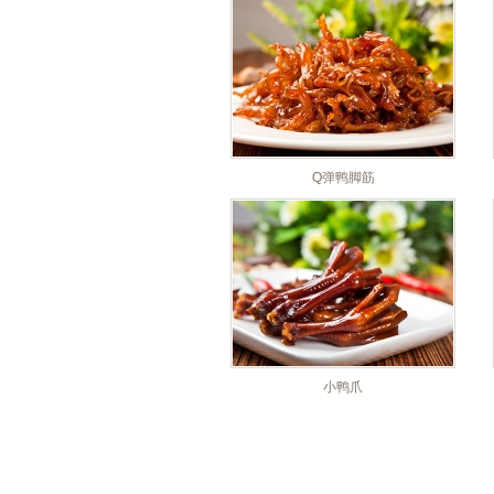
Q弹鸭脚筋
小鸭爪