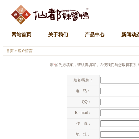
网站首页
关于我们
产品中心
新闻动
首页
>
客户留言
带
*
的为必填项，请认真填写，方便我们与您取得联系
姓名/昵称：
电 话：
QQ：
E - mail：
传 真：
地 址：